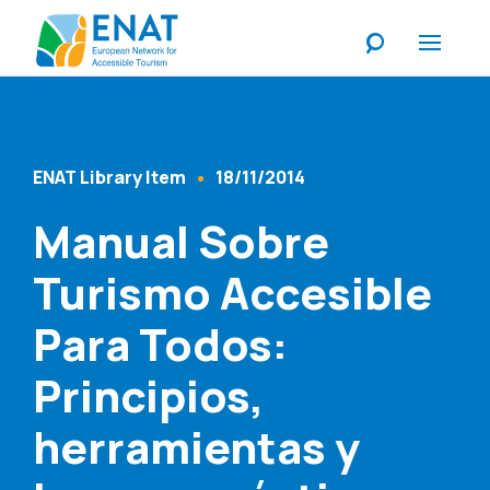
Listen
ENAT Library Item
18/11/2014
Content Type
Published At
Manual Sobre
Turismo Accesible
Para Todos:
Principios,
herramientas y