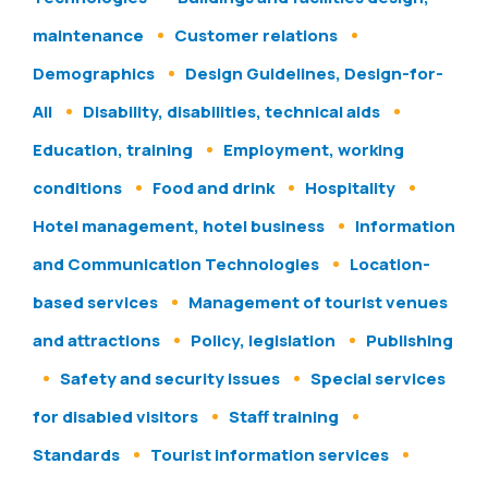
maintenance
Customer relations
Demographics
Design Guidelines, Design-for-
All
Disability, disabilities, technical aids
Education, training
Employment, working
conditions
Food and drink
Hospitality
Hotel management, hotel business
Information
and Communication Technologies
Location-
based services
Management of tourist venues
and attractions
Policy, legislation
Publishing
Safety and security issues
Special services
for disabled visitors
Staff training
Standards
Tourist information services