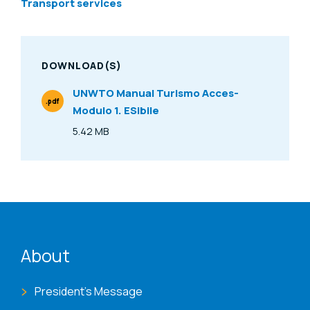
Transport services
DOWNLOAD(S)
UNWTO Manual Turismo Acces-
.pdf
Modulo 1. ESibile
File Type
5.42 MB
Size
ENAT menu
About
President's Message