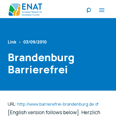
Listen
Link
03/09/2010
Content Type
Published At
Brandenburg
Barrierefrei
URL:
http://www.barrierefrei-brandenburg.de
[English version follows below]. Herzlich