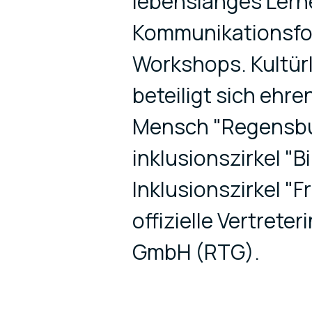
lebenslanges Lern
Kommunikationsfo
Workshops. Kultürl
beteiligt sich ehre
Mensch "Regensburg
inklusionszirkel "B
Inklusionszirkel "Fr
offizielle Vertret
GmbH (RTG).