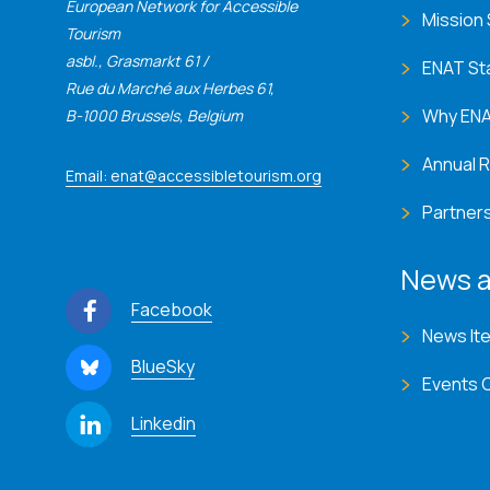
European Network for Accessible
Mission
Tourism
asbl., Grasmarkt 61 /
ENAT St
Rue du Marché aux Herbes 61,
Why EN
B-1000 Brussels, Belgium
Annual 
Email: enat@accessibletourism.org
Partner
News a
Facebook
News It
BlueSky
Events 
Linkedin