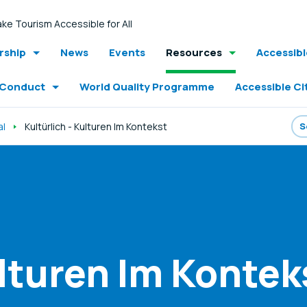
ke Tourism Accessible for All
ship
News
Events
Resources
Accessib
 Conduct
World Quality Programme
Accessible Ci
al
Kultürlich - Kulturen Im Kontekst
ulturen Im Kontek