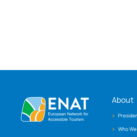
ENA
About
Preside
Who We