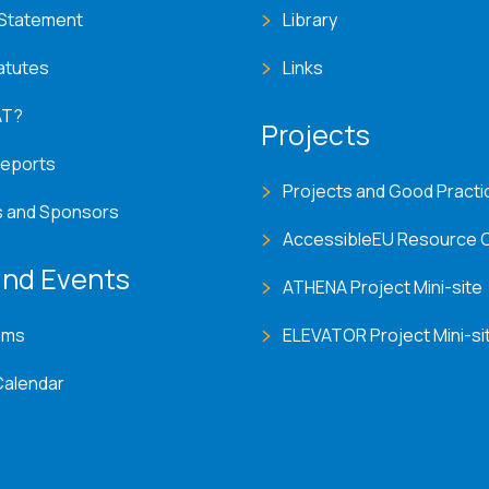
 Statement
Library
atutes
Links
AT?
Projects
Reports
Projects and Good Practi
s and Sponsors
AccessibleEU Resource 
nd Events
ATHENA Project Mini-site
ems
ELEVATOR Project Mini-si
Calendar