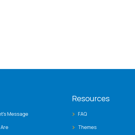
T menu
Resources
nt's Message
FAQ
 Are
Themes