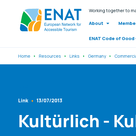
Working together to ma
About
Member
ENAT Code of Good
Home
Resources
Links
Germany
Commerci
Listen
Link
13/07/2013
Content Type
Published At
Kultürlich - K