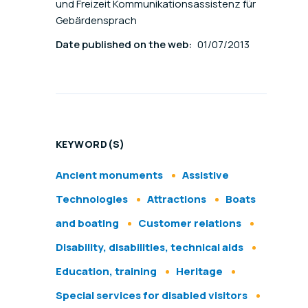
und Freizeit Kommunikationsassistenz für
Gebärdensprach
Date published on the web:
01/07/2013
KEYWORD(S)
Ancient monuments
Assistive
Technologies
Attractions
Boats
and boating
Customer relations
Disability, disabilities, technical aids
Education, training
Heritage
Special services for disabled visitors