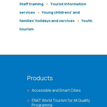
Staff training
Tourist information
services
Young childrens' and
families' holidays and services
Youth
tourism
Products
Accessible and Smart Cities
ENAT World Tourism for All Quality
Programme